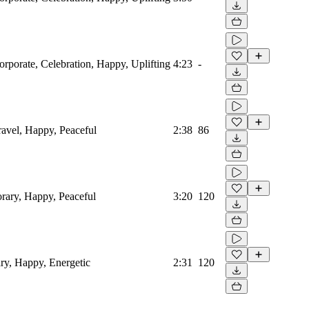
orporate, Celebration, Happy, Uplifting
4:23
-
Travel, Happy, Peaceful
2:38
86
orary, Happy, Peaceful
3:20
120
ry, Happy, Energetic
2:31
120