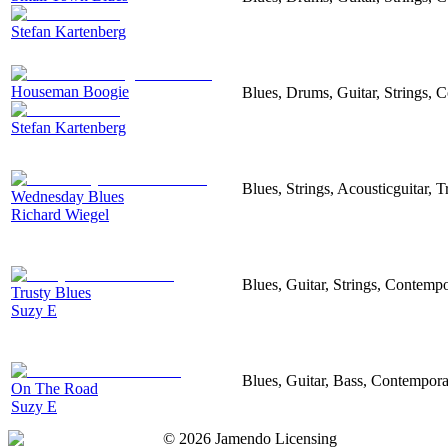
Stefan Kartenberg
Houseman Boogie
Blues, Drums, Guitar, Strings, C
Stefan Kartenberg
Blues, Strings, Acousticguitar, 
Wednesday Blues
Richard Wiegel
Blues, Guitar, Strings, Contemp
Trusty Blues
Suzy E
Blues, Guitar, Bass, Contempora
On The Road
Suzy E
©
2026
Jamendo Licensing