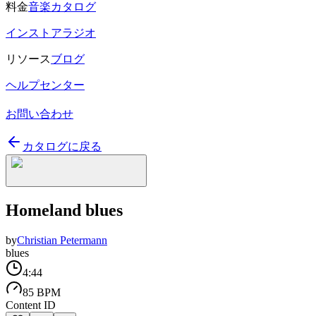
料金
音楽カタログ
インストアラジオ
リソース
ブログ
ヘルプセンター
お問い合わせ
カタログに戻る
Homeland blues
by
Christian Petermann
blues
4:44
85 BPM
Content ID