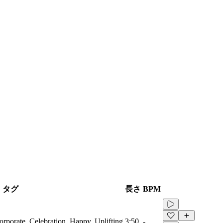
タグ
長さ
BPM
orporate, Celebration, Happy, Uplifting
3:50
-