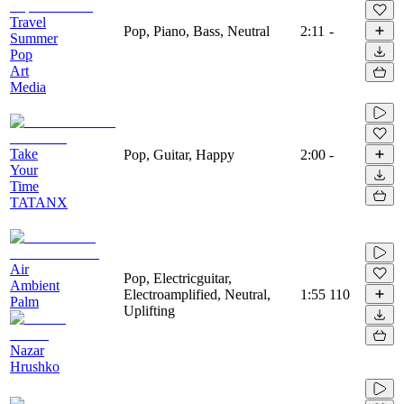
Travel
Pop, Piano, Bass, Neutral
2:11
-
Summer
Pop
Art
Media
Take
Pop, Guitar, Happy
2:00
-
Your
Time
TATANX
Air
Pop, Electricguitar,
Ambient
Electroamplified, Neutral,
1:55
110
Palm
Uplifting
Nazar
Hrushko