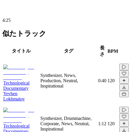
4:25
似たトラック
長
タイトル
タグ
BPM
さ
Synthesizer, News,
Production, Neutral,
0:40
120
Technological
Inspirational
Documentary
Yevhen
Lokhmatov
Synthesizer, Drummachine,
Corporate, News, Neutral,
1:12
120
Technological
Inspirational
Documentary