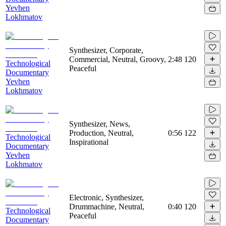
Yevhen
Lokhmatov
Synthesizer, Corporate,
Commercial, Neutral, Groovy,
2:48
120
Technological
Peaceful
Documentary
Yevhen
Lokhmatov
Synthesizer, News,
Production, Neutral,
0:56
122
Technological
Inspirational
Documentary
Yevhen
Lokhmatov
Electronic, Synthesizer,
Drummachine, Neutral,
0:40
120
Technological
Peaceful
Documentary