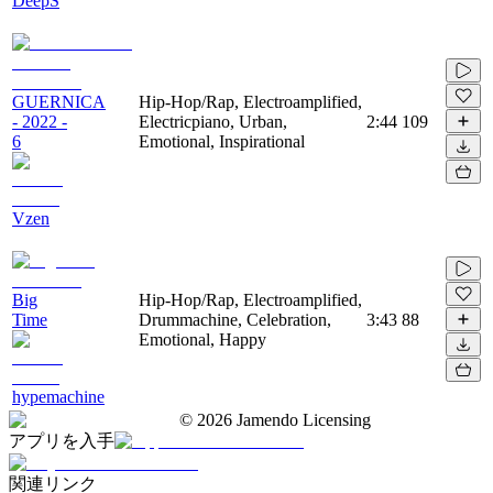
DeepS
GUERNICA
Hip-Hop/Rap, Electroamplified,
- 2022 -
Electricpiano, Urban,
2:44
109
6
Emotional, Inspirational
Vzen
Big
Hip-Hop/Rap, Electroamplified,
Time
Drummachine, Celebration,
3:43
88
Emotional, Happy
hypemachine
©
2026
Jamendo Licensing
アプリを入手
関連リンク