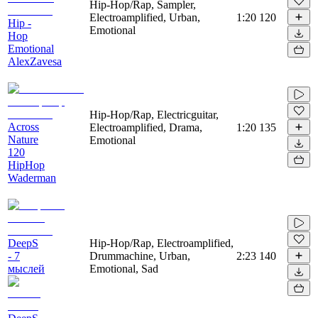
Hip-Hop/Rap, Sampler,
Electroamplified, Urban,
1:20
120
Hip -
Emotional
Hop
Emotional
AlexZavesa
Hip-Hop/Rap, Electricguitar,
Across
Electroamplified, Drama,
1:20
135
Nature
Emotional
120
HipHop
Waderman
DeepS
Hip-Hop/Rap, Electroamplified,
- 7
Drummachine, Urban,
2:23
140
мыслей
Emotional, Sad