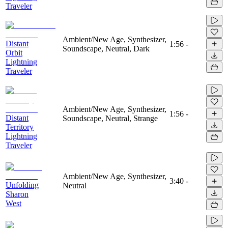
Traveler
Ambient/New Age, Synthesizer,
Distant
1:56
-
Soundscape, Neutral, Dark
Orbit
Lightning
Traveler
Ambient/New Age, Synthesizer,
1:56
-
Distant
Soundscape, Neutral, Strange
Territory
Lightning
Traveler
Ambient/New Age, Synthesizer,
3:40
-
Unfolding
Neutral
Sharon
West