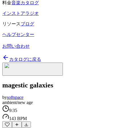
料金
音楽カタログ
インストアラジオ
リソース
ブログ
ヘルプセンター
お問い合わせ
カタログに戻る
magestic galaxies
by
softspace
ambient/new age
9:35
143 BPM