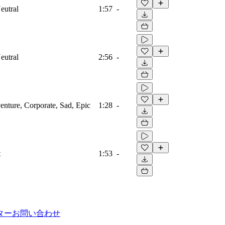
eutral
1:57
-
eutral
2:56
-
venture, Corporate, Sad, Epic
1:28
-
t
1:53
-
ター
お問い合わせ