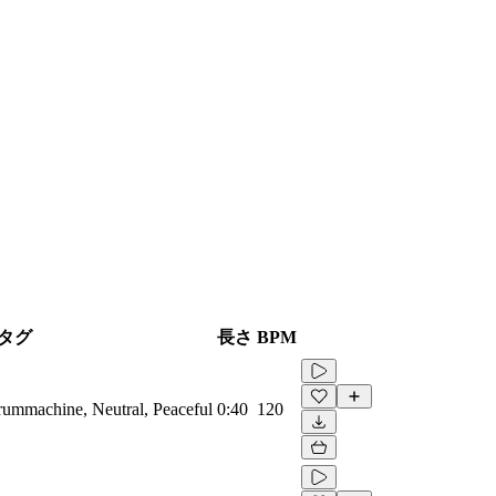
タグ
長さ
BPM
Drummachine, Neutral, Peaceful
0:40
120