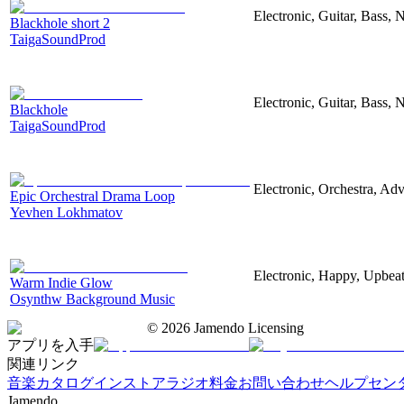
Electronic, Guitar, Bass, N
Blackhole short 2
TaigaSoundProd
Electronic, Guitar, Bass, N
Blackhole
TaigaSoundProd
Electronic, Orchestra, Ad
Epic Orchestral Drama Loop
Yevhen Lokhmatov
Electronic, Happy, Upbea
Warm Indie Glow
Osynthw Background Music
©
2026
Jamendo Licensing
アプリを入手
関連リンク
音楽カタログ
インストアラジオ
料金
お問い合わせ
ヘルプセン
Jamendo