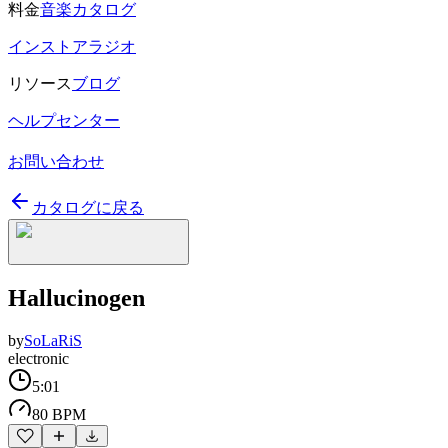
料金
音楽カタログ
インストアラジオ
リソース
ブログ
ヘルプセンター
お問い合わせ
カタログに戻る
Hallucinogen
by
SoLaRiS
electronic
5:01
80 BPM