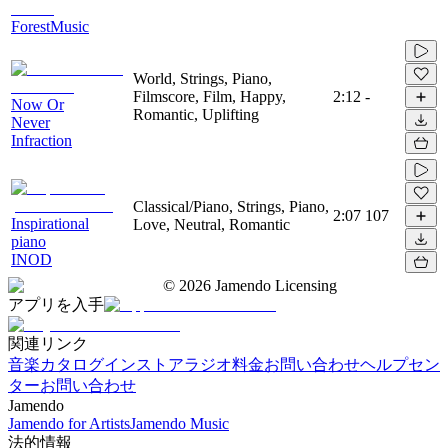
ForestMusic
World, Strings, Piano,
Filmscore, Film, Happy,
2:12
-
Now Or
Romantic, Uplifting
Never
Infraction
Classical/Piano, Strings, Piano,
2:07
107
Inspirational
Love, Neutral, Romantic
piano
INOD
©
2026
Jamendo Licensing
アプリを入手
関連リンク
音楽カタログ
インストアラジオ
料金
お問い合わせ
ヘルプセン
ター
お問い合わせ
Jamendo
Jamendo for Artists
Jamendo Music
法的情報