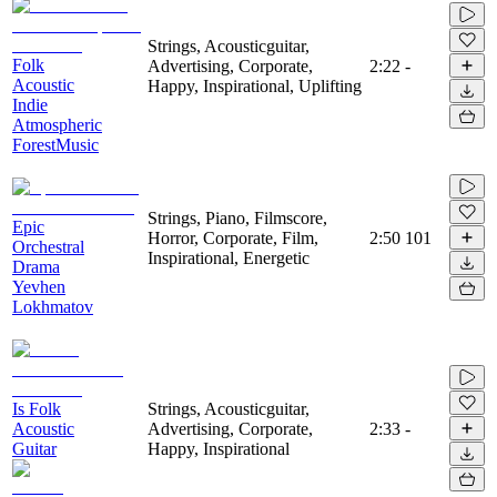
Strings, Acousticguitar,
Folk
Advertising, Corporate,
2:22
-
Acoustic
Happy, Inspirational, Uplifting
Indie
Atmospheric
ForestMusic
Strings, Piano, Filmscore,
Epic
Horror, Corporate, Film,
2:50
101
Orchestral
Inspirational, Energetic
Drama
Yevhen
Lokhmatov
Is Folk
Strings, Acousticguitar,
Acoustic
Advertising, Corporate,
2:33
-
Guitar
Happy, Inspirational