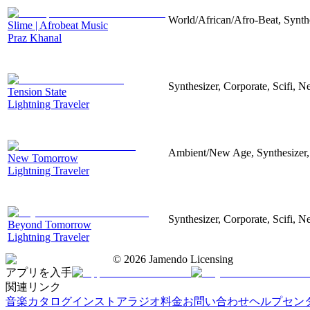
World/African/Afro-Beat, Synth
Slime | Afrobeat Music
Praz Khanal
Synthesizer, Corporate, Scifi, N
Tension State
Lightning Traveler
Ambient/New Age, Synthesizer, 
New Tomorrow
Lightning Traveler
Synthesizer, Corporate, Scifi, N
Beyond Tomorrow
Lightning Traveler
©
2026
Jamendo Licensing
アプリを入手
関連リンク
音楽カタログ
インストアラジオ
料金
お問い合わせ
ヘルプセン