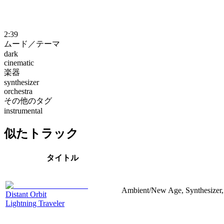
2:39
ムード／テーマ
dark
cinematic
楽器
synthesizer
orchestra
その他のタグ
instrumental
似たトラック
タイトル
Ambient/New Age, Synthesizer,
Distant Orbit
Lightning Traveler