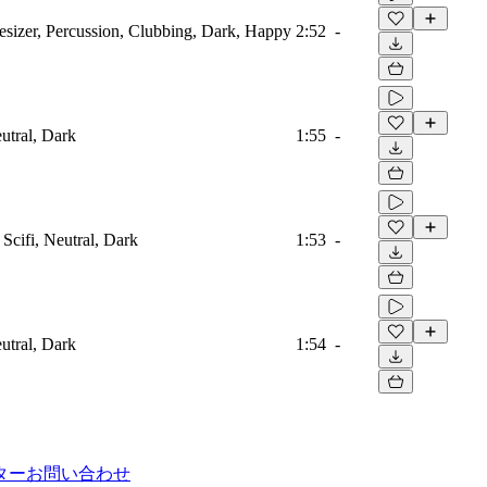
esizer, Percussion, Clubbing, Dark, Happy
2:52
-
eutral, Dark
1:55
-
Scifi, Neutral, Dark
1:53
-
eutral, Dark
1:54
-
ター
お問い合わせ