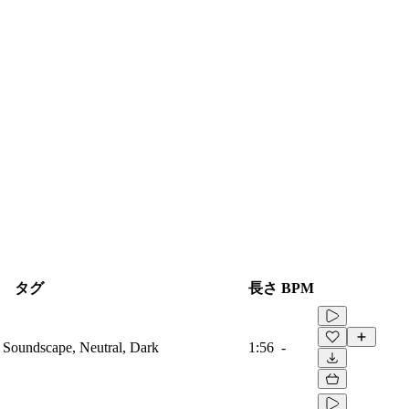
タグ
長さ
BPM
 Soundscape, Neutral, Dark
1:56
-