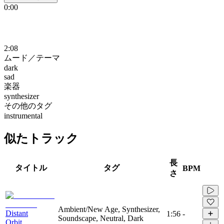
0:00
2:08
ムード／テーマ
dark
sad
楽器
synthesizer
その他のタグ
instrumental
似たトラック
長
タイトル
タグ
BPM
さ
Ambient/New Age, Synthesizer,
Distant
1:56
-
Soundscape, Neutral, Dark
Orbit