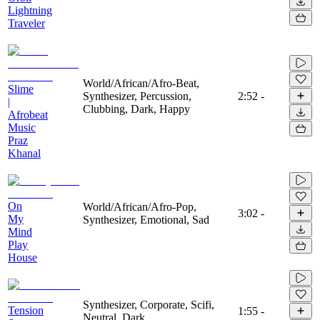
Lightning
Traveler
World/African/Afro-Beat,
Slime
Synthesizer, Percussion,
2:52
-
|
Clubbing, Dark, Happy
Afrobeat
Music
Praz
Khanal
On
World/African/Afro-Pop,
3:02
-
My
Synthesizer, Emotional, Sad
Mind
Play
House
Synthesizer, Corporate, Scifi,
Tension
1:55
-
Neutral, Dark