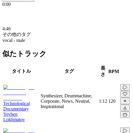
0:00
4:46
その他のタグ
vocal - male
似たトラック
長
タイトル
タグ
BPM
さ
Synthesizer, Drummachine,
Corporate, News, Neutral,
1:12
120
Technological
Inspirational
Documentary
Yevhen
Lokhmatov