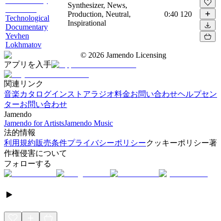
Synthesizer, News,
Production, Neutral,
0:40
120
Technological
Inspirational
Documentary
Yevhen
Lokhmatov
©
2026
Jamendo Licensing
アプリを入手
関連リンク
音楽カタログ
インストアラジオ
料金
お問い合わせ
ヘルプセン
ター
お問い合わせ
Jamendo
Jamendo for Artists
Jamendo Music
法的情報
利用規約
販売条件
プライバシーポリシー
クッキーポリシー
著
作権侵害について
フォローする