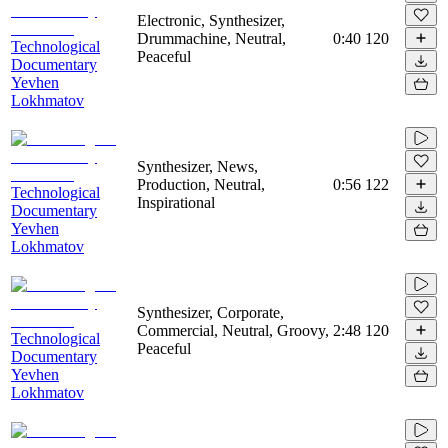
Electronic, Synthesizer,
Drummachine, Neutral,
0:40
120
Technological
Peaceful
Documentary
Yevhen
Lokhmatov
Synthesizer, News,
Production, Neutral,
0:56
122
Technological
Inspirational
Documentary
Yevhen
Lokhmatov
Synthesizer, Corporate,
Commercial, Neutral, Groovy,
2:48
120
Technological
Peaceful
Documentary
Yevhen
Lokhmatov