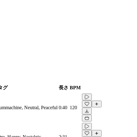
タグ
長さ
BPM
rummachine, Neutral, Peaceful
0:40
120
etro, Happy, Nostalgic
2:31
-