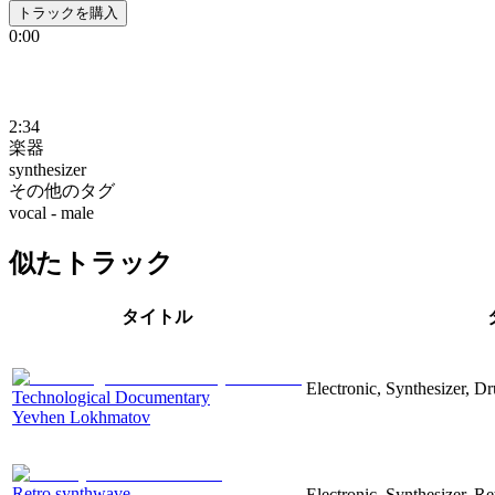
トラックを購入
0:00
2:34
楽器
synthesizer
その他のタグ
vocal - male
似たトラック
タイトル
Electronic, Synthesizer, D
Technological Documentary
Yevhen Lokhmatov
Retro synthwave
Electronic, Synthesizer, R