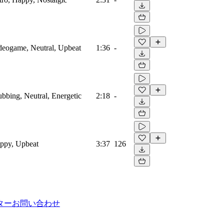
ideogame, Neutral, Upbeat
1:36
-
ubbing, Neutral, Energetic
2:18
-
appy, Upbeat
3:37
126
ター
お問い合わせ