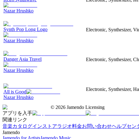
Nazar Hrushko
Synth Pop Long Logo
Electronic, Synthesizer, V
Nazar Hrushko
Danger Asia Travel
Electronic, Synthesizer, Cl
Nazar Hrushko
Electronic, Synthesizer, H
All is Good
Nazar Hrushko
©
2026
Jamendo Licensing
アプリを入手
関連リンク
音楽カタログ
インストアラジオ
料金
お問い合わせ
ヘルプセン
Jamendo
Jamendo for Artists
Jamendo Music