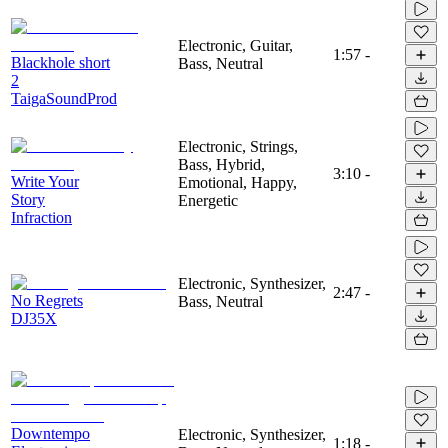
Electronic, Guitar,
1:57
-
Blackhole short
Bass, Neutral
2
TaigaSoundProd
Electronic, Strings,
Bass, Hybrid,
3:10
-
Write Your
Emotional, Happy,
Story
Energetic
Infraction
Electronic, Synthesizer,
2:47
-
No Regrets
Bass, Neutral
DJ35X
Downtempo
Electronic, Synthesizer,
1:18
-