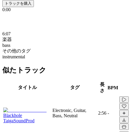
トラックを購入
0:00
6:07
楽器
bass
その他のタグ
instrumental
似たトラック
長
タイトル
タグ
BPM
さ
Electronic, Guitar,
2:56
-
Blackhole
Bass, Neutral
TaigaSoundProd