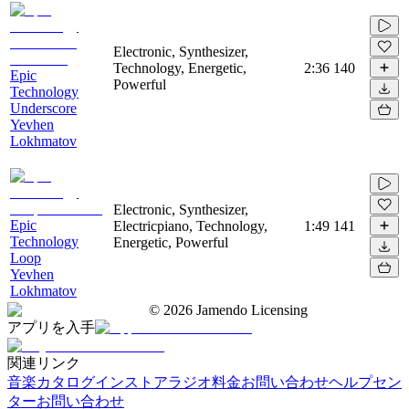
Electronic, Synthesizer,
Technology, Energetic,
2:36
140
Epic
Powerful
Technology
Underscore
Yevhen
Lokhmatov
Electronic, Synthesizer,
Epic
Electricpiano, Technology,
1:49
141
Technology
Energetic, Powerful
Loop
Yevhen
Lokhmatov
©
2026
Jamendo Licensing
アプリを入手
関連リンク
音楽カタログ
インストアラジオ
料金
お問い合わせ
ヘルプセン
ター
お問い合わせ