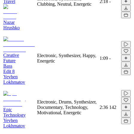
Travel
2:18
-
Clubbing, Neutral, Energetic
Nazar
Hrushko
Creative
Electronic, Synthesizer, Happy,
1:09
-
Future
Energetic
Bass
Edit 8
Yevhen
Lokhmatov
Electronic, Drums, Synthesizer,
Documentary, Technology,
2:36
142
Epic
Motivational, Energetic
Technology
Yevhen
Lokhmatov