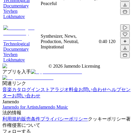
Technological
Peaceful
Documentary
Yevhen
Lokhmatov
Synthesizer, News,
Production, Neutral,
0:40
120
Technological
Inspirational
Documentary
Yevhen
Lokhmatov
©
2026
Jamendo Licensing
アプリを入手
関連リンク
音楽カタログ
インストアラジオ
料金
お問い合わせ
ヘルプセン
ター
お問い合わせ
Jamendo
Jamendo for Artists
Jamendo Music
法的情報
利用規約
販売条件
プライバシーポリシー
クッキーポリシー
著
作権侵害について
フォローする