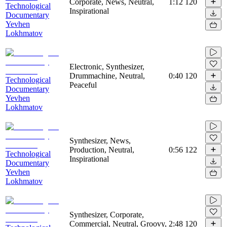
Corporate, News, Neutral,
1:12
120
Technological
Inspirational
Documentary
Yevhen
Lokhmatov
Electronic, Synthesizer,
Drummachine, Neutral,
0:40
120
Technological
Peaceful
Documentary
Yevhen
Lokhmatov
Synthesizer, News,
Production, Neutral,
0:56
122
Technological
Inspirational
Documentary
Yevhen
Lokhmatov
Synthesizer, Corporate,
Commercial, Neutral, Groovy,
2:48
120