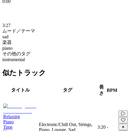
0:00
3:27
ムード／テーマ
sad
楽器
piano
その他のタグ
instrumental
似たトラック
長
タイトル
タグ
BPM
さ
Relaxing
Piano
Electronic/Chill Out, Strings,
Time
3:20
-
Piano, Lounge, Sad