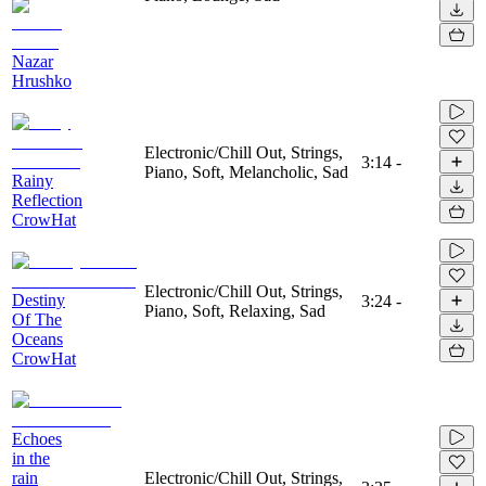
Nazar
Hrushko
Electronic/Chill Out, Strings,
3:14
-
Piano, Soft, Melancholic, Sad
Rainy
Reflection
CrowHat
Electronic/Chill Out, Strings,
Destiny
3:24
-
Piano, Soft, Relaxing, Sad
Of The
Oceans
CrowHat
Echoes
in the
rain
Electronic/Chill Out, Strings,