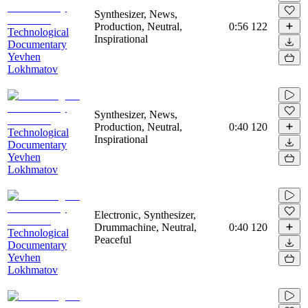
Synthesizer, News,
Production, Neutral,
0:56
122
Technological
Inspirational
Documentary
Yevhen
Lokhmatov
Synthesizer, News,
Production, Neutral,
0:40
120
Technological
Inspirational
Documentary
Yevhen
Lokhmatov
Electronic, Synthesizer,
Drummachine, Neutral,
0:40
120
Technological
Peaceful
Documentary
Yevhen
Lokhmatov