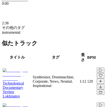
0:00
2:38
その他のタグ
instrumental
似たトラック
長
タイトル
タグ
BPM
さ
Synthesizer, Drummachine,
Corporate, News, Neutral,
1:12
120
Technological
Inspirational
Documentary
Yevhen
Lokhmatov