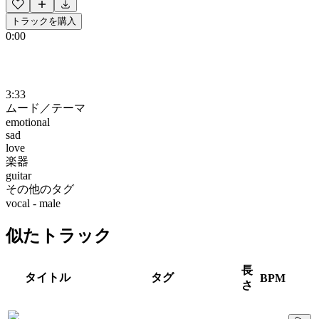
トラックを購入
0:00
3:33
ムード／テーマ
emotional
sad
love
楽器
guitar
その他のタグ
vocal - male
似たトラック
長
タイトル
タグ
BPM
さ