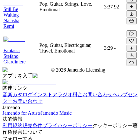
Pop, Guitar, Strings, Love,
3:37
92
Still Be
Emotional
Waiting
Natasha
Remi
Pop, Guitar, Electricguitar,
3:29
-
Fantasia
Travel, Emotional
Stefano
Giardiniere
©
2026
Jamendo Licensing
アプリを入手
関連リンク
音楽カタログ
インストアラジオ
料金
お問い合わせ
ヘルプセン
ター
お問い合わせ
Jamendo
Jamendo for Artists
Jamendo Music
法的情報
利用規約
販売条件
プライバシーポリシー
クッキーポリシー
著
作権侵害について
フォローする