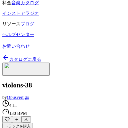
料金
音楽カタログ
インストアラジオ
リソース
ブログ
ヘルプセンター
お問い合わせ
カタログに戻る
violons-38
by
Opusvertigo
4:11
130 BPM
トラックを購入