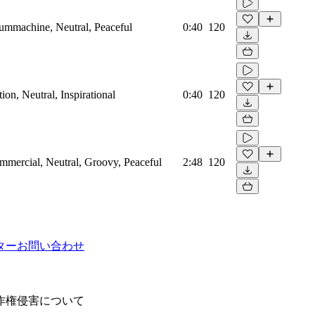
rummachine, Neutral, Peaceful
0:40
120
on, Neutral, Inspirational
0:40
120
mmercial, Neutral, Groovy, Peaceful
2:48
120
ター
お問い合わせ
作権侵害について