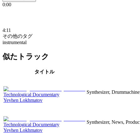
0:00
4:11
その他のタグ
instrumental
似たトラック
タイトル
Synthesizer, Drummachine, 
Technological Documentary
Yevhen Lokhmatov
Synthesizer, News, Producti
Technological Documentary
Yevhen Lokhmatov