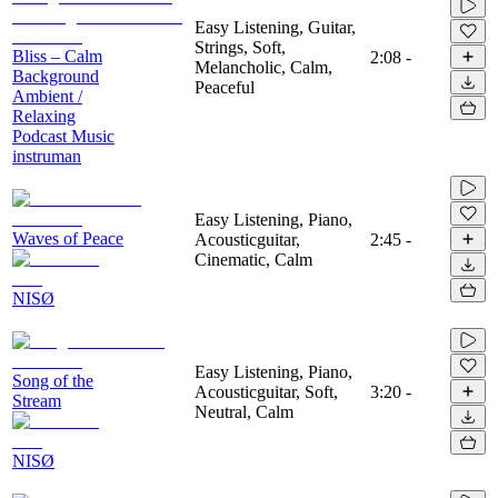
Easy Listening, Guitar,
Strings, Soft,
Bliss – Calm
2:08
-
Melancholic, Calm,
Background
Peaceful
Ambient /
Relaxing
Podcast Music
instruman
Easy Listening, Piano,
Waves of Peace
Acousticguitar,
2:45
-
Cinematic, Calm
NISØ
Easy Listening, Piano,
Song of the
Acousticguitar, Soft,
3:20
-
Stream
Neutral, Calm
NISØ