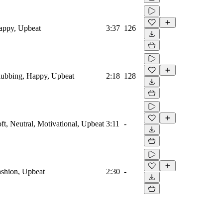
Happy, Upbeat
3:37
126
Clubbing, Happy, Upbeat
2:18
128
oft, Neutral, Motivational, Upbeat
3:11
-
Fashion, Upbeat
2:30
-