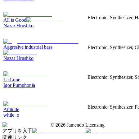
Electronic, Synthesizer, 
All is Good
Nazar Hrushko
Aggresive industrial bass
Electronic, Synthesizer, 
Nazar Hrushko
Electronic, Synthesizer, S
La Lune
Igor Pumphonia
Electronic, Synthesizer, 
Attitude
while_e
©
2026
Jamendo Licensing
アプリを入手
関連リンク