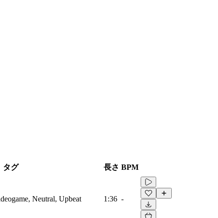
タグ
長さ
BPM
Videogame, Neutral, Upbeat
1:36
-