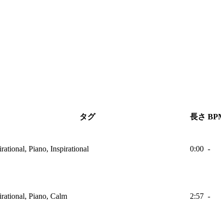
タグ
長さ
BP
irational, Piano, Inspirational
0:00
-
irational, Piano, Calm
2:57
-