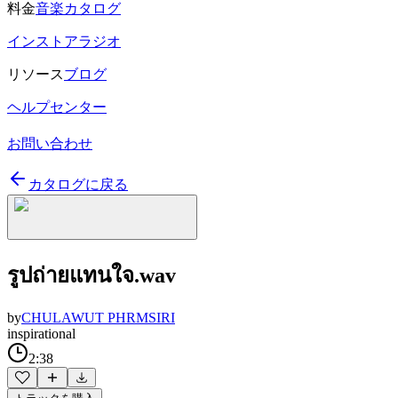
料金
音楽カタログ
インストアラジオ
リソース
ブログ
ヘルプセンター
お問い合わせ
カタログに戻る
รูปถ่ายแทนใจ.wav
by
CHULAWUT PHRMSIRI
inspirational
2:38