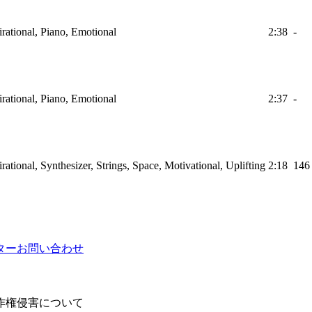
irational, Piano, Emotional
2:38
-
irational, Piano, Emotional
2:37
-
irational, Synthesizer, Strings, Space, Motivational, Uplifting
2:18
146
ター
お問い合わせ
作権侵害について