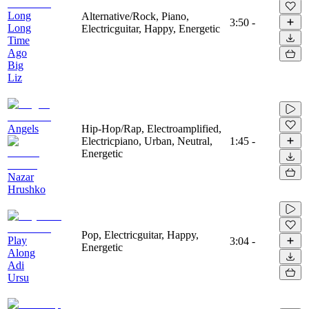
Long
Alternative/Rock, Piano,
3:50
-
Long
Electricguitar, Happy, Energetic
Time
Ago
Big
Liz
Angels
Hip-Hop/Rap, Electroamplified,
Electricpiano, Urban, Neutral,
1:45
-
Energetic
Nazar
Hrushko
Pop, Electricguitar, Happy,
Play
3:04
-
Energetic
Along
Adi
Ursu