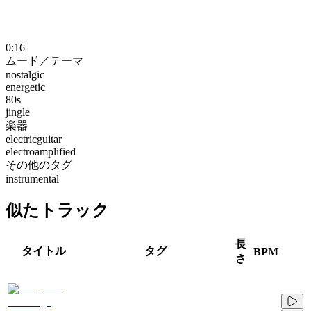
0:16
ムード／テーマ
nostalgic
energetic
80s
jingle
楽器
electricguitar
electroamplified
その他のタグ
instrumental
似たトラック
長
タイトル
タグ
BPM
さ