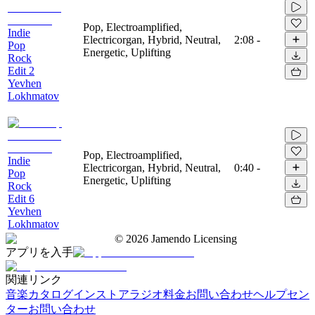
Pop, Electroamplified,
Indie
Electricorgan, Hybrid, Neutral,
2:08
-
Pop
Energetic, Uplifting
Rock
Edit 2
Yevhen
Lokhmatov
Pop, Electroamplified,
Indie
Electricorgan, Hybrid, Neutral,
0:40
-
Pop
Energetic, Uplifting
Rock
Edit 6
Yevhen
Lokhmatov
©
2026
Jamendo Licensing
アプリを入手
関連リンク
音楽カタログ
インストアラジオ
料金
お問い合わせ
ヘルプセン
ター
お問い合わせ