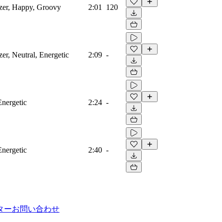
izer, Happy, Groovy
2:01
120
er, Neutral, Energetic
2:09
-
Energetic
2:24
-
Energetic
2:40
-
ター
お問い合わせ