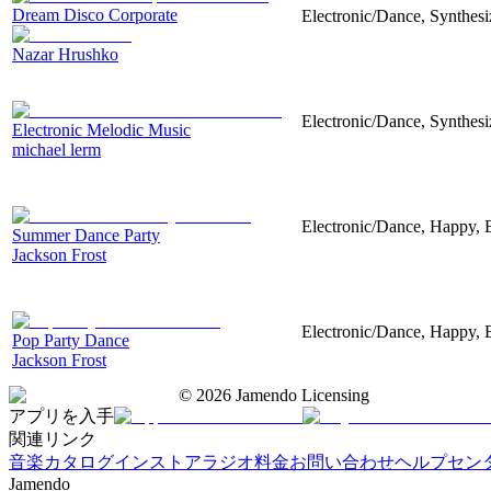
Dream Disco Corporate
Electronic/Dance, Synthes
Nazar Hrushko
Electronic/Dance, Synthesiz
Electronic Melodic Music
michael lerm
Electronic/Dance, Happy, 
Summer Dance Party
Jackson Frost
Electronic/Dance, Happy, 
Pop Party Dance
Jackson Frost
©
2026
Jamendo Licensing
アプリを入手
関連リンク
音楽カタログ
インストアラジオ
料金
お問い合わせ
ヘルプセン
Jamendo