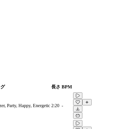
タグ
長さ
BPM
zer, Party, Happy, Energetic
2:20
-