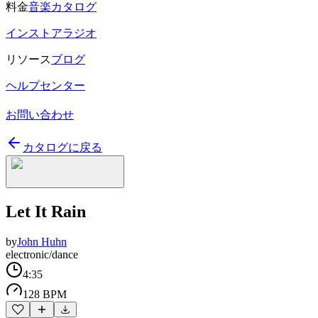
料金
音楽カタログ
インストアラジオ
リソース
ブログ
ヘルプセンター
お問い合わせ
カタログに戻る
Let It Rain
by
John Huhn
electronic/dance
4:35
128 BPM