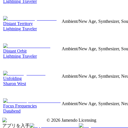
Lightning Traveler
Ambient/New Age, Synthesizer, Soun
Distant Territory
Lightning Traveler
Ambient/New Age, Synthesizer, Sou
Distant Orbit
Lightning Traveler
Ambient/New Age, Synthesizer, Neu
Unfolding
Sharon West
Ambient/New Age, Synthesizer, Neu
Focus Frequencies
Databend
©
2026
Jamendo Licensing
アプリを入手