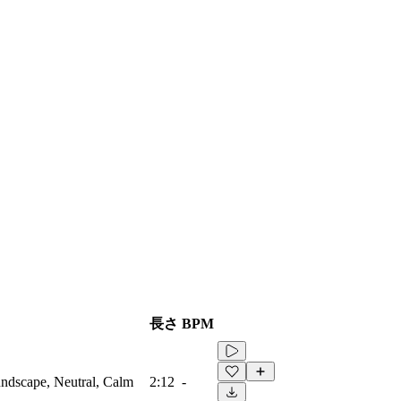
長さ
BPM
ndscape, Neutral, Calm
2:12
-