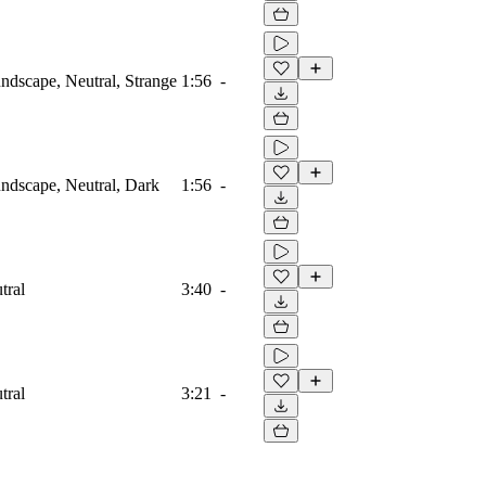
dscape, Neutral, Strange
1:56
-
ndscape, Neutral, Dark
1:56
-
tral
3:40
-
tral
3:21
-