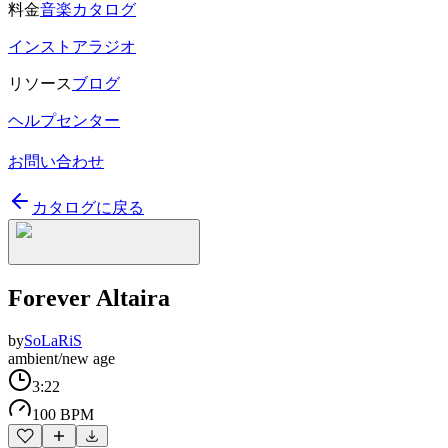
料金
音楽カタログ
インストアラジオ
リソース
ブログ
ヘルプセンター
お問い合わせ
カタログに戻る
Forever Altaira
by
SoLaRiS
ambient/new age
3:22
100 BPM