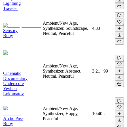
Lightning
Traveler
Ambient/New Age,
Synthesizer, Soundscape,
4:33
-
Sensory
Neutral, Peaceful
Buoy
Ambient/New Age,
Synthesizer, Abstract,
3:21
99
Cinematic
Neutral, Peaceful
Documentary
Underscore
Yevhen
Lokhmatov
Ambient/New Age,
Synthesizer, Happy,
10:40
-
Arctic Pass
Peaceful
Buoy