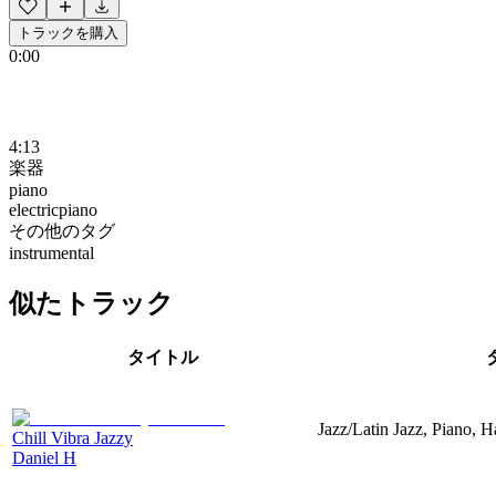
トラックを購入
0:00
4:13
楽器
piano
electricpiano
その他のタグ
instrumental
似たトラック
タイトル
Jazz/Latin Jazz, Piano, 
Chill Vibra Jazzy
Daniel H