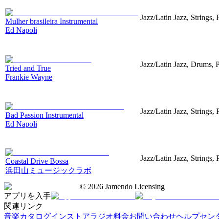
Jazz/Latin Jazz, Strings,
Mulher brasileira Instrumental
Ed Napoli
Jazz/Latin Jazz, Drums, 
Tried and True
Frankie Wayne
Jazz/Latin Jazz, Strings,
Bad Passion Instrumental
Ed Napoli
Jazz/Latin Jazz, Strings,
Coastal Drive Bossa
浜田山ミュージックラボ
©
2026
Jamendo Licensing
アプリを入手
関連リンク
音楽カタログ
インストアラジオ
料金
お問い合わせ
ヘルプセン