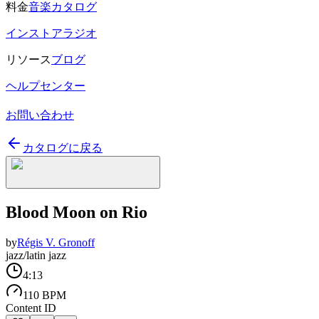
料金
音楽カタログ
インストアラジオ
リソース
ブログ
ヘルプセンター
お問い合わせ
カタログに戻る
Blood Moon on Rio
by
Régis V. Gronoff
jazz/latin jazz
4:13
110 BPM
Content ID