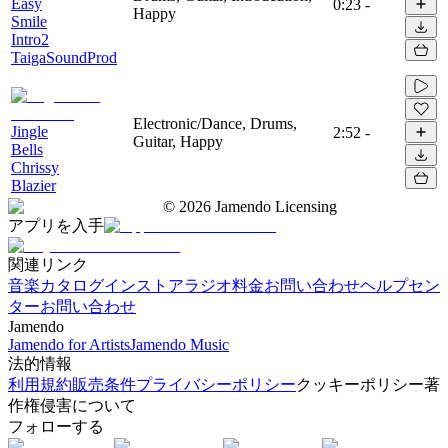
Easy
0:23
-
Happy
Smile
Intro2
TaigaSoundProd
Electronic/Dance, Drums,
Jingle
2:52
-
Guitar, Happy
Bells
Chrissy
Blazier
©
2026
Jamendo Licensing
アプリを入手
関連リンク
音楽カタログ
インストアラジオ
料金
お問い合わせ
ヘルプセン
ター
お問い合わせ
Jamendo
Jamendo for Artists
Jamendo Music
法的情報
利用規約
販売条件
プライバシーポリシー
クッキーポリシー
著
作権侵害について
フォローする