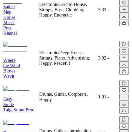
Electronic/Electro House,
Saint |
Strings, Bass, Clubbing,
3:33
-
Slap
Happy, Energetic
House
Music
Praz
Khanal
Electronic/Deep House,
Strings, Piano, Advertising,
3:02
-
Where
Happy, Peaceful
the Wind
Blows
Wavit
Drums, Guitar, Corporate,
1:01
-
Easy
Happy
Smile
TaigaSoundProd
Drums, Guitar, Introdcution,