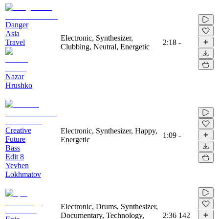
Danger
Asia
Electronic, Synthesizer,
Travel
2:18
-
Clubbing, Neutral, Energetic
Nazar
Hrushko
Creative
Electronic, Synthesizer, Happy,
1:09
-
Future
Energetic
Bass
Edit 8
Yevhen
Lokhmatov
Electronic, Drums, Synthesizer,
Documentary, Technology,
2:36
142