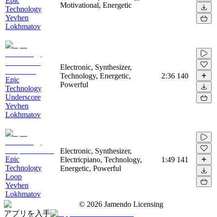
Epic
Motivational, Energetic
Technology
Yevhen
Lokhmatov
Electronic, Synthesizer,
Technology, Energetic,
2:36
140
Epic
Powerful
Technology
Underscore
Yevhen
Lokhmatov
Electronic, Synthesizer,
Epic
Electricpiano, Technology,
1:49
141
Technology
Energetic, Powerful
Loop
Yevhen
Lokhmatov
©
2026
Jamendo Licensing
アプリを入手