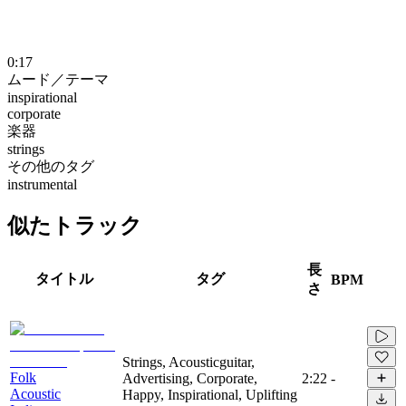
0:17
ムード／テーマ
inspirational
corporate
楽器
strings
その他のタグ
instrumental
似たトラック
長
タイトル
タグ
BPM
さ
Strings, Acousticguitar,
Folk
Advertising, Corporate,
2:22
-
Acoustic
Happy, Inspirational, Uplifting