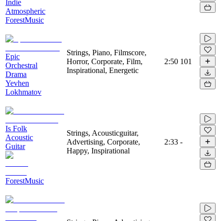
Indie
Atmospheric
ForestMusic
Strings, Piano, Filmscore,
Epic
Horror, Corporate, Film,
2:50
101
Orchestral
Inspirational, Energetic
Drama
Yevhen
Lokhmatov
Is Folk
Strings, Acousticguitar,
Acoustic
Advertising, Corporate,
2:33
-
Guitar
Happy, Inspirational
ForestMusic