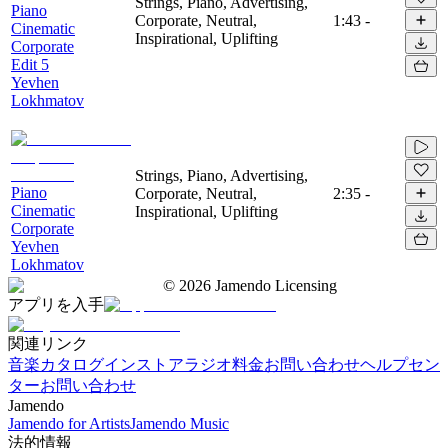
Strings, Piano, Advertising,
Piano
Corporate, Neutral,
1:43
-
Cinematic
Inspirational, Uplifting
Corporate
Edit 5
Yevhen
Lokhmatov
Strings, Piano, Advertising,
Piano
Corporate, Neutral,
2:35
-
Cinematic
Inspirational, Uplifting
Corporate
Yevhen
Lokhmatov
©
2026
Jamendo Licensing
アプリを入手
関連リンク
音楽カタログ
インストアラジオ
料金
お問い合わせ
ヘルプセン
ター
お問い合わせ
Jamendo
Jamendo for Artists
Jamendo Music
法的情報