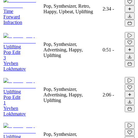
Pop, Synthesizer, Retro,
2:34
-
Time
Happy, Upbeat, Uplifting
Forward
Infraction
Pop, Synthesizer,
Uplifting
Advertising, Happy,
0:51
-
Pop Edit
Uplifting
3
Yevhen
Lokhmatov
Pop, Synthesizer,
Uplifting
Advertising, Happy,
2:06
-
Pop Edit
Uplifting
1
Yevhen
Lokhmatov
Pop, Synthesizer,
Uplifting