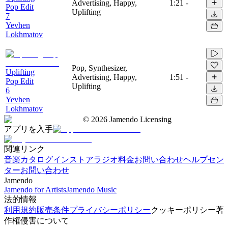
Advertising, Happy,
1:21
-
Pop Edit
Uplifting
7
Yevhen
Lokhmatov
Pop, Synthesizer,
Uplifting
Advertising, Happy,
1:51
-
Pop Edit
Uplifting
6
Yevhen
Lokhmatov
©
2026
Jamendo Licensing
アプリを入手
関連リンク
音楽カタログ
インストアラジオ
料金
お問い合わせ
ヘルプセン
ター
お問い合わせ
Jamendo
Jamendo for Artists
Jamendo Music
法的情報
利用規約
販売条件
プライバシーポリシー
クッキーポリシー
著
作権侵害について