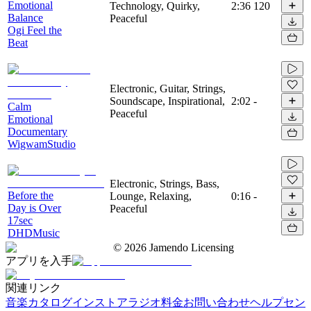
Emotional
Technology, Quirky,
2:36
120
Balance
Peaceful
Ogi Feel the
Beat
Electronic, Guitar, Strings,
Soundscape, Inspirational,
2:02
-
Calm
Peaceful
Emotional
Documentary
WigwamStudio
Electronic, Strings, Bass,
Before the
Lounge, Relaxing,
0:16
-
Day is Over
Peaceful
17sec
DHDMusic
©
2026
Jamendo Licensing
アプリを入手
関連リンク
音楽カタログ
インストアラジオ
料金
お問い合わせ
ヘルプセン