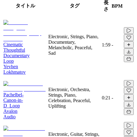
長
タイトル
タグ
BPM
さ
Electronic, Strings, Piano,
Documentary,
Cinematic
1:59
-
Melancholic, Peaceful,
Thoughtful
Sad
Documentary
Loop
Yevhen
Lokhmatov
Electronic, Orchestra,
Pachelbel-
Strings, Piano,
0:21
-
Canon-in-
Celebration, Peaceful,
D_Loop
Uplifting
Avalon
Audio
Electronic, Guitar, Strings,