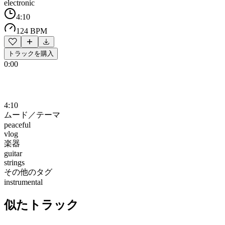
electronic
4:10
124 BPM
トラックを購入
0:00
4:10
ムード／テーマ
peaceful
vlog
楽器
guitar
strings
その他のタグ
instrumental
似たトラック