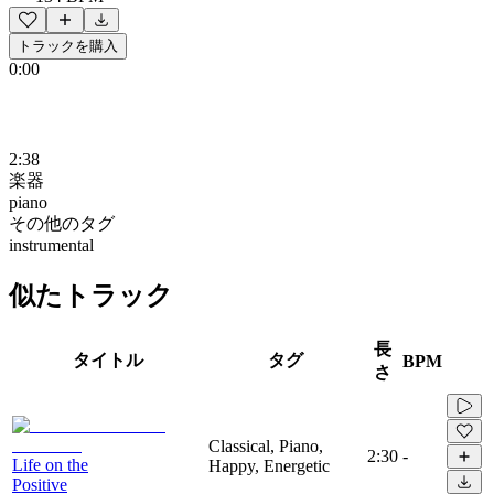
トラックを購入
0:00
2:38
楽器
piano
その他のタグ
instrumental
似たトラック
長
タイトル
タグ
BPM
さ
Classical, Piano,
2:30
-
Life on the
Happy, Energetic
Positive