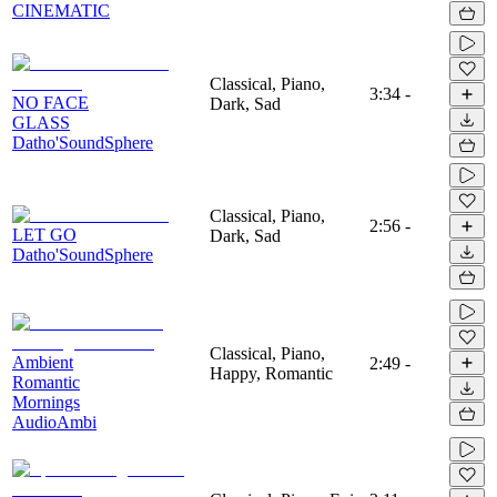
CINEMATIC
Classical, Piano,
3:34
-
NO FACE
Dark, Sad
GLASS
Datho'SoundSphere
Classical, Piano,
2:56
-
LET GO
Dark, Sad
Datho'SoundSphere
Classical, Piano,
Ambient
2:49
-
Happy, Romantic
Romantic
Mornings
AudioAmbi