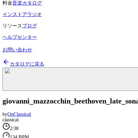
料金
音楽カタログ
インストアラジオ
リソース
ブログ
ヘルプセンター
お問い合わせ
カタログに戻る
giovanni_mazzocchin_beethoven_late_sona
by
OnClassical
classical
2:38
134 BPM