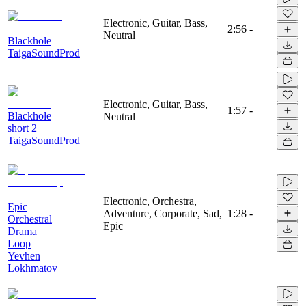
Electronic, Guitar, Bass,
2:56
-
Neutral
Blackhole
TaigaSoundProd
Electronic, Guitar, Bass,
1:57
-
Blackhole
Neutral
short 2
TaigaSoundProd
Electronic, Orchestra,
Epic
Adventure, Corporate, Sad,
1:28
-
Orchestral
Epic
Drama
Loop
Yevhen
Lokhmatov