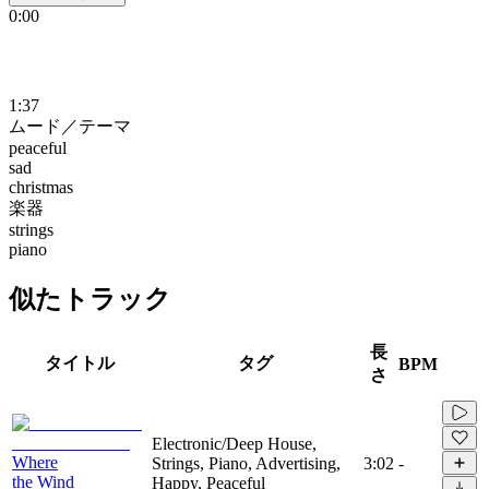
0:00
1:37
ムード／テーマ
peaceful
sad
christmas
楽器
strings
piano
似たトラック
長
タイトル
タグ
BPM
さ
Electronic/Deep House,
Where
Strings, Piano, Advertising,
3:02
-
the Wind
Happy, Peaceful