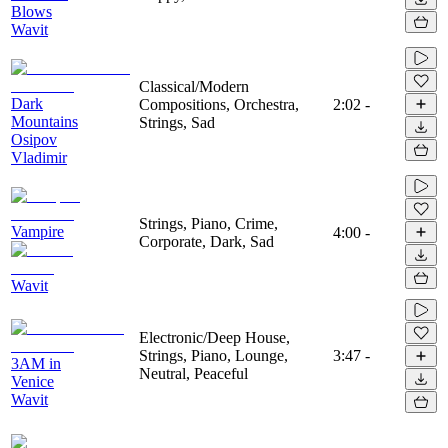
Blows
Wavit
Classical/Modern
Dark
Compositions, Orchestra,
2:02
-
Mountains
Strings, Sad
Osipov
Vladimir
Strings, Piano, Crime,
Vampire
4:00
-
Corporate, Dark, Sad
Wavit
Electronic/Deep House,
Strings, Piano, Lounge,
3:47
-
3AM in
Neutral, Peaceful
Venice
Wavit