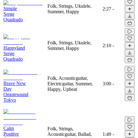
Folk, Strings, Ukulele,
Simple
2:27
-
Summer, Happy
Serge
Quadrado
Folk, Strings, Ukulele,
2:10
-
Happyland
Summer, Happy
Serge
Quadrado
Folk, Acousticguitar,
Brave New
Electricguitar, Summer,
3:00
-
Day
Happy, Upbeat
Omotesound
Tokyo
Calm
Folk, Strings,
Positive
Acousticguitar, Ballad,
1:49
-