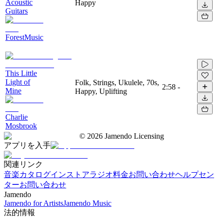
Acoustic
Happy
Guitars
ForestMusic
This Little
Light of
Folk, Strings, Ukulele, 70s,
2:58
-
Mine
Happy, Uplifting
Charlie
Mosbrook
©
2026
Jamendo Licensing
アプリを入手
関連リンク
音楽カタログ
インストアラジオ
料金
お問い合わせ
ヘルプセン
ター
お問い合わせ
Jamendo
Jamendo for Artists
Jamendo Music
法的情報