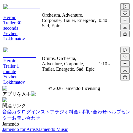
Orchestra, Adventure,
Heroic
Corporate, Trailer, Energetic,
0:40
-
Trailer 30
Sad, Epic
seconds
Yevhen
Lokhmatov
Drums, Orchestra,
Heroic
Adventure, Corporate,
1:10
-
Trailer 1
Trailer, Energetic, Sad, Epic
minute
Yevhen
Lokhmatov
©
2026
Jamendo Licensing
アプリを入手
関連リンク
音楽カタログ
インストアラジオ
料金
お問い合わせ
ヘルプセン
ター
お問い合わせ
Jamendo
Jamendo for Artists
Jamendo Music