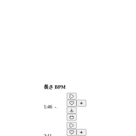
長さ
BPM
1:46
-
2:11
-