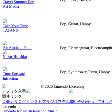
Travel Summer Pop
Art Media
Pop, Guitar, Happy
Take Your Time
TATANX
Air Ambient Palm
Pop, Electricguitar, Electroamplif
Nazar Hrushko
Pop, Synthesizer, Retro, Happy, 
Time Forward
Infraction
©
2026
Jamendo Licensing
アプリを入手
関連リンク
音楽カタログ
インストアラジオ
料金
お問い合わせ
ヘルプセン
Jamendo
Jamendo for Artists
Jamendo Music