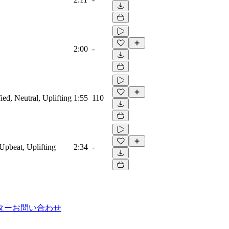
2:00
-
ied, Neutral, Uplifting
1:55
110
Upbeat, Uplifting
2:34
-
ター
お問い合わせ