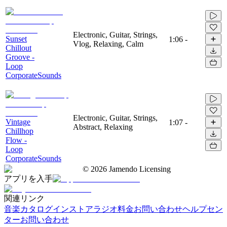
Electronic, Guitar, Strings,
Sunset
1:06
-
Vlog, Relaxing, Calm
Chillout
Groove -
Loop
CorporateSounds
Electronic, Guitar, Strings,
Vintage
1:07
-
Abstract, Relaxing
Chillhop
Flow -
Loop
CorporateSounds
©
2026
Jamendo Licensing
アプリを入手
関連リンク
音楽カタログ
インストアラジオ
料金
お問い合わせ
ヘルプセン
ター
お問い合わせ