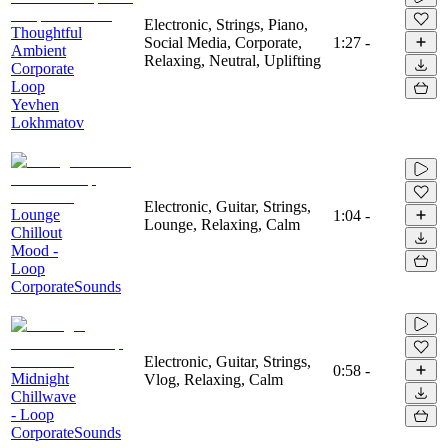
Electronic, Strings, Piano,
Thoughtful
Social Media, Corporate,
1:27
-
Ambient
Relaxing, Neutral, Uplifting
Corporate
Loop
Yevhen
Lokhmatov
Electronic, Guitar, Strings,
Lounge
1:04
-
Lounge, Relaxing, Calm
Chillout
Mood -
Loop
CorporateSounds
Electronic, Guitar, Strings,
0:58
-
Midnight
Vlog, Relaxing, Calm
Chillwave
- Loop
CorporateSounds