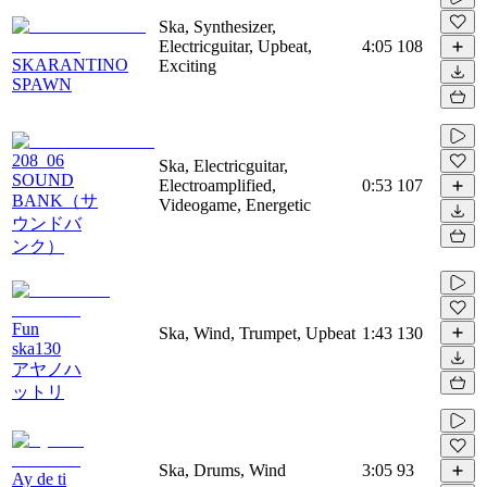
Ska, Synthesizer,
Electricguitar, Upbeat,
4:05
108
SKARANTINO
Exciting
SPAWN
208_06
Ska, Electricguitar,
SOUND
Electroamplified,
0:53
107
BANK（サ
Videogame, Energetic
ウンドバ
ンク）
Fun
Ska, Wind, Trumpet, Upbeat
1:43
130
ska130
アヤノハ
ットリ
Ska, Drums, Wind
3:05
93
Ay de ti