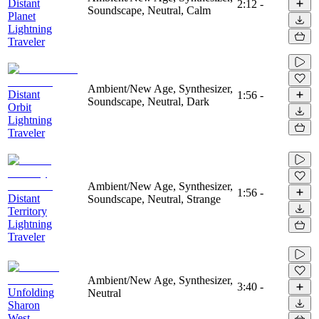
Distant
2:12
-
Soundscape, Neutral, Calm
Planet
Lightning
Traveler
Ambient/New Age, Synthesizer,
Distant
1:56
-
Soundscape, Neutral, Dark
Orbit
Lightning
Traveler
Ambient/New Age, Synthesizer,
1:56
-
Distant
Soundscape, Neutral, Strange
Territory
Lightning
Traveler
Ambient/New Age, Synthesizer,
3:40
-
Unfolding
Neutral
Sharon
West