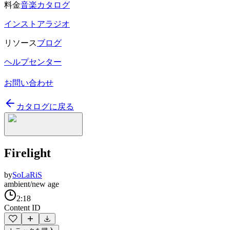
料金
音楽カタログ
インストアラジオ
リソース
ブログ
ヘルプセンター
お問い合わせ
カタログに戻る
Firelight
by
SoLaRiS
ambient/new age
2:18
Content ID