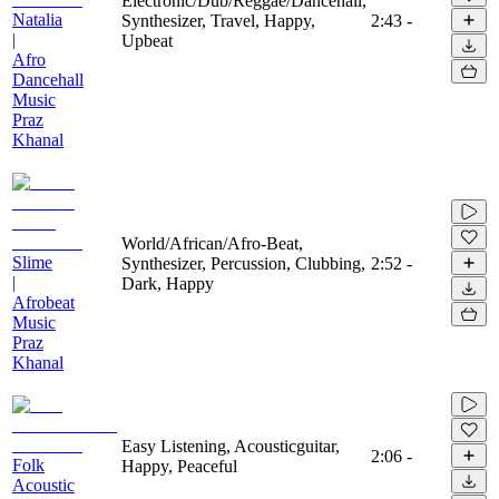
Electronic/Dub/Reggae/Dancehall,
Natalia
Synthesizer, Travel, Happy,
2:43
-
|
Upbeat
Afro
Dancehall
Music
Praz
Khanal
World/African/Afro-Beat,
Slime
Synthesizer, Percussion, Clubbing,
2:52
-
|
Dark, Happy
Afrobeat
Music
Praz
Khanal
Easy Listening, Acousticguitar,
2:06
-
Folk
Happy, Peaceful
Acoustic