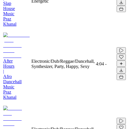
Energetic
Slap
House
Music
Praz
Khanal
After
Electronic/Dub/Reggae/Dancehall,
4:04
-
Hours
Synthesizer, Party, Happy, Sexy
|
Afro
Dancehall
Music
Praz
Khanal