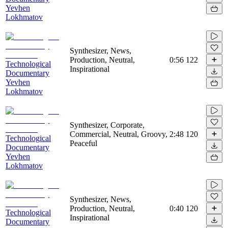
Yevhen
Lokhmatov
Synthesizer, News,
Production, Neutral,
0:56
122
Technological
Inspirational
Documentary
Yevhen
Lokhmatov
Synthesizer, Corporate,
Commercial, Neutral, Groovy,
2:48
120
Technological
Peaceful
Documentary
Yevhen
Lokhmatov
Synthesizer, News,
Production, Neutral,
0:40
120
Technological
Inspirational
Documentary