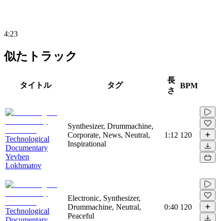
4:23
似たトラック
長
タイトル
タグ
BPM
さ
Synthesizer, Drummachine,
Corporate, News, Neutral,
1:12
120
Technological
Inspirational
Documentary
Yevhen
Lokhmatov
Electronic, Synthesizer,
Drummachine, Neutral,
0:40
120
Technological
Peaceful
Documentary