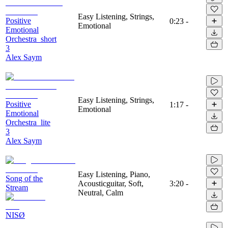
Easy Listening, Strings,
Positive
0:23
-
Emotional
Emotional
Orchestra_short
3
Alex Saym
Easy Listening, Strings,
Positive
1:17
-
Emotional
Emotional
Orchestra_lite
3
Alex Saym
Easy Listening, Piano,
Song of the
Acousticguitar, Soft,
3:20
-
Stream
Neutral, Calm
NISØ