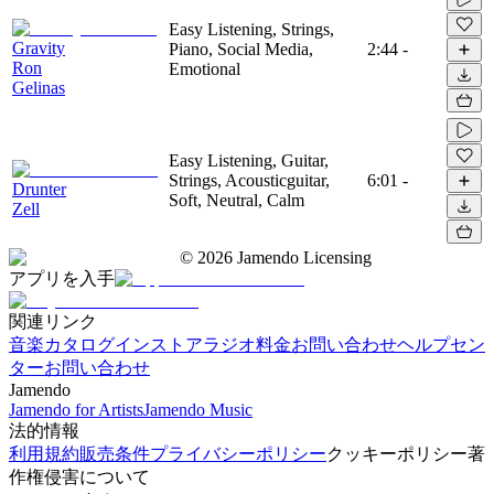
Easy Listening, Strings,
Gravity
Piano, Social Media,
2:44
-
Ron
Emotional
Gelinas
Easy Listening, Guitar,
Strings, Acousticguitar,
6:01
-
Drunter
Soft, Neutral, Calm
Zell
©
2026
Jamendo Licensing
アプリを入手
関連リンク
音楽カタログ
インストアラジオ
料金
お問い合わせ
ヘルプセン
ター
お問い合わせ
Jamendo
Jamendo for Artists
Jamendo Music
法的情報
利用規約
販売条件
プライバシーポリシー
クッキーポリシー
著
作権侵害について