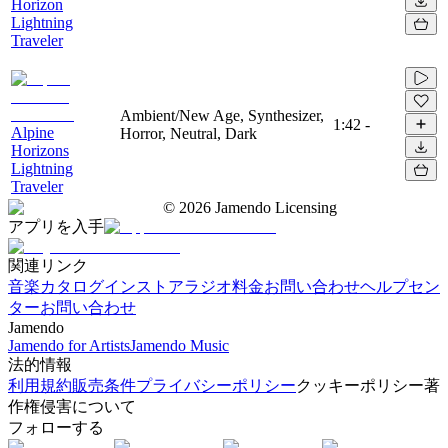
Horizon
Lightning
Traveler
Ambient/New Age, Synthesizer,
1:42
-
Alpine
Horror, Neutral, Dark
Horizons
Lightning
Traveler
©
2026
Jamendo Licensing
アプリを入手
関連リンク
音楽カタログ
インストアラジオ
料金
お問い合わせ
ヘルプセン
ター
お問い合わせ
Jamendo
Jamendo for Artists
Jamendo Music
法的情報
利用規約
販売条件
プライバシーポリシー
クッキーポリシー
著
作権侵害について
フォローする