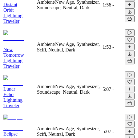
Ambient/New Age, Synthesizer,
Distant
1:56
-
Soundscape, Neutral, Dark
Orbit
Lightning
Traveler
Ambient/New Age, Synthesizer,
1:53
-
New
Scifi, Neutral, Dark
Tomorrow
Lightning
Traveler
Ambient/New Age, Synthesizer,
Lunar
5:07
-
Soundscape, Neutral, Dark
Echo
Lightning
Traveler
Ambient/New Age, Synthesizer,
5:07
-
Eclipse
Scifi, Neutral, Dark