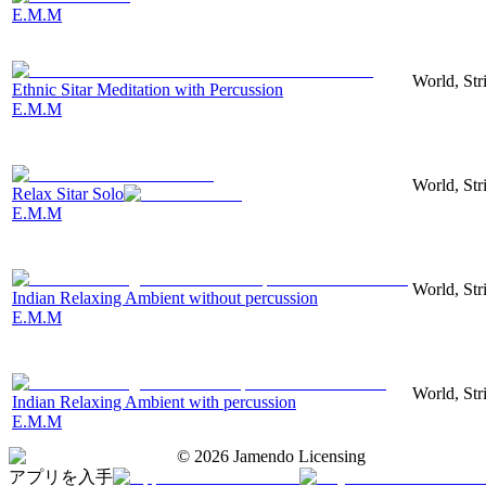
E.M.M
World, Stri
Ethnic Sitar Meditation with Percussion
E.M.M
World, Stri
Relax Sitar Solo
E.M.M
World, Stri
Indian Relaxing Ambient without percussion
E.M.M
World, Stri
Indian Relaxing Ambient with percussion
E.M.M
©
2026
Jamendo Licensing
アプリを入手