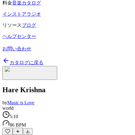
料金
音楽カタログ
インストアラジオ
リソース
ブログ
ヘルプセンター
お問い合わせ
カタログに戻る
Hare Krishna
by
Music is Love
world
5:10
86 BPM