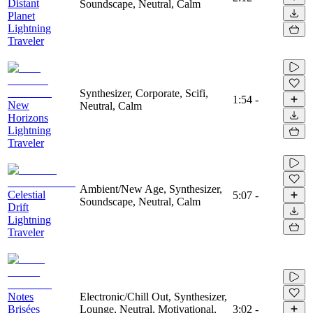
Distant
Soundscape, Neutral, Calm
Planet
Lightning
Traveler
Synthesizer, Corporate, Scifi,
1:54
-
New
Neutral, Calm
Horizons
Lightning
Traveler
Ambient/New Age, Synthesizer,
Celestial
5:07
-
Soundscape, Neutral, Calm
Drift
Lightning
Traveler
Notes
Electronic/Chill Out, Synthesizer,
Brisées
Lounge, Neutral, Motivational,
3:02
-