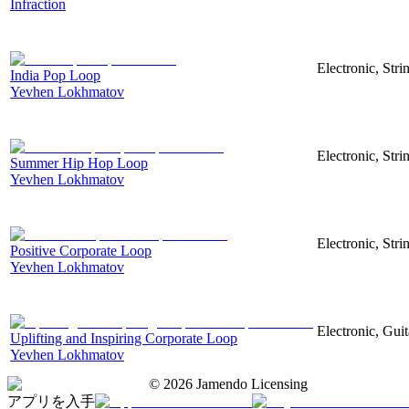
Infraction
Electronic, Str
India Pop Loop
Yevhen Lokhmatov
Electronic, Str
Summer Hip Hop Loop
Yevhen Lokhmatov
Electronic, Str
Positive Corporate Loop
Yevhen Lokhmatov
Electronic, Gui
Uplifting and Inspiring Corporate Loop
Yevhen Lokhmatov
©
2026
Jamendo Licensing
アプリを入手