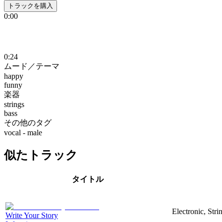
トラックを購入
0:00
0:24
ムード／テーマ
happy
funny
楽器
strings
bass
その他のタグ
vocal - male
似たトラック
タイトル
Electronic, Str
Write Your Story