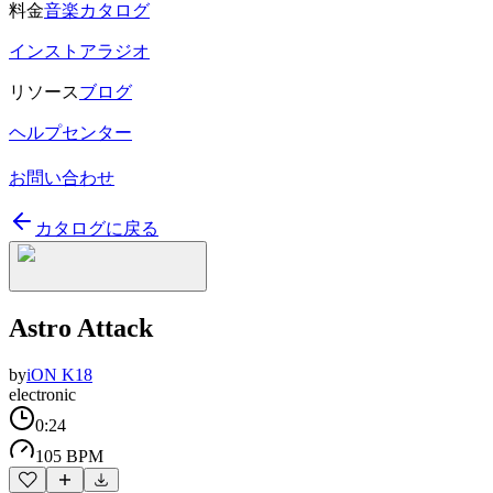
料金
音楽カタログ
インストアラジオ
リソース
ブログ
ヘルプセンター
お問い合わせ
カタログに戻る
Astro Attack
by
iON K18
electronic
0:24
105 BPM