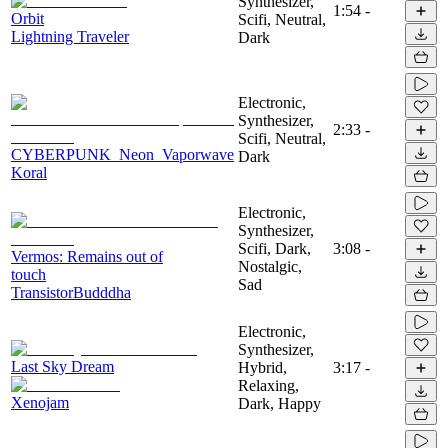
Synthesizer,
1:54
-
Orbit
Scifi, Neutral,
Lightning Traveler
Dark
Electronic,
Synthesizer,
2:33
-
Scifi, Neutral,
CYBERPUNK_Neon_Vaporwave
Dark
Koral
Electronic,
Synthesizer,
Scifi, Dark,
3:08
-
Vermos: Remains out of
Nostalgic,
touch
Sad
TransistorBudddha
Electronic,
Synthesizer,
Last Sky Dream
Hybrid,
3:17
-
Relaxing,
Xenojam
Dark, Happy