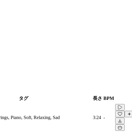
タグ
長さ
BPM
rings, Piano, Soft, Relaxing, Sad
3:24
-