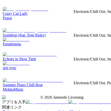
Electronic/Chill Out, S
Crazy Cat Lady
Popoi
Souldrop (feat. Yogi Rulez)
Electronic/Chill Out, S
Paradeigma
Echoes in Slow Time
Electronic/Chill Out, S
slxt sync
Electronic/Chill Out, 
Summer Piano Chill Beat
MokkaMusic
©
2026
Jamendo Licensing
アプリを入手
関連リンク