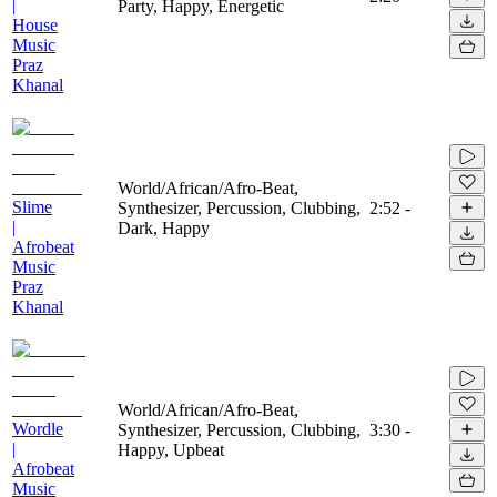
|
Party, Happy, Energetic
House
Music
Praz
Khanal
World/African/Afro-Beat,
Slime
Synthesizer, Percussion, Clubbing,
2:52
-
|
Dark, Happy
Afrobeat
Music
Praz
Khanal
World/African/Afro-Beat,
Wordle
Synthesizer, Percussion, Clubbing,
3:30
-
|
Happy, Upbeat
Afrobeat
Music