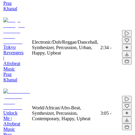
Praz
Khanal
Electronic/Dub/Reggae/Dancehall,
Tokyo
Synthesizer, Percussion, Urban,
2:34
-
Revengers
Happy, Upbeat
|
Afrobeat
Music
Praz
Khanal
World/African/Afro-Beat,
Unlock
Synthesizer, Percussion,
3:05
-
Me |
Contemporary, Happy, Upbeat
Afrobeat
Music
Praz